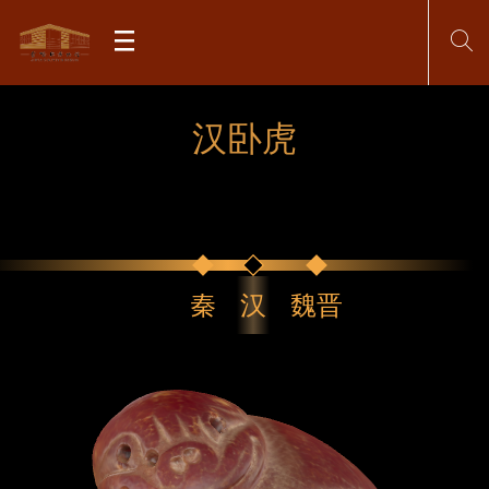
汉卧虎
秦
汉
魏晋